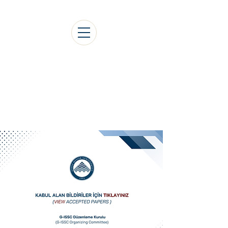
1.Uluslararası Gediz
Sosyal Bilimler Kongresi