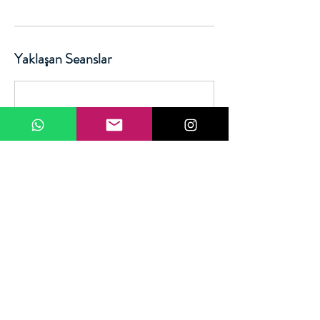
Yaklaşan Seanslar
İletişim Bilgileri
Gediz, Kütahya, Türkiye