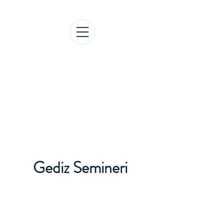
1.Uluslararası Gediz
Sosyal Bilimler Kongresi
Gediz Semineri