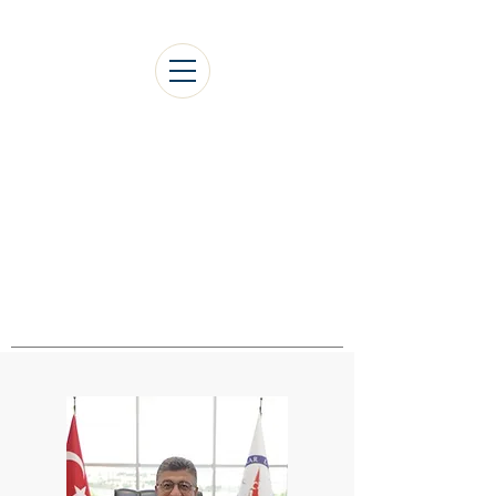
1.Uluslararası Gediz
Sosyal Bilimler Kongresi
Onur Kurulu