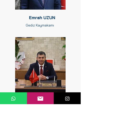
Emrah UZUN
Gediz Kaymakamı
Necdet AKEL
Gediz Belediye Başkanı